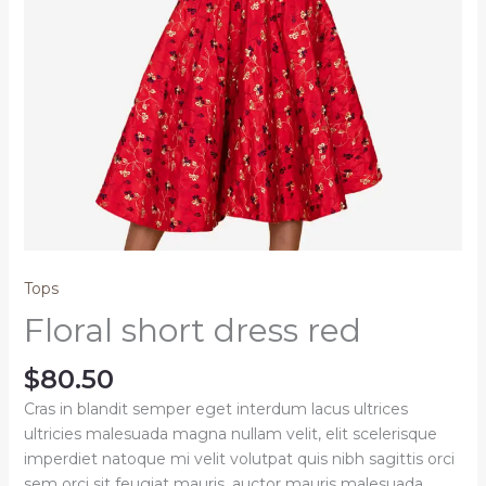
Tops
Floral short dress red
$
80.50
Cras in blandit semper eget interdum lacus ultrices
ultricies malesuada magna nullam velit, elit scelerisque
imperdiet natoque mi velit volutpat quis nibh sagittis orci
sem orci sit feugiat mauris, auctor mauris malesuada