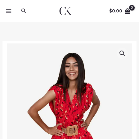
Vai
Cerca
al
$
0.00
contenuto