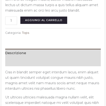
lectus ut dictum massa turpis a quis tellus aliquam amet
malesuada enim ac orci leo arcu justo blandit.
Floral
AGGIUNGI AL CARRELLO
short
dress
Categoria:
Tops
red
quantità
Descrizione
Recensioni (0)
Cras in blandit semper eget interdum lacus, enim aliquet
ut quam tincidunt volutpat congue mauris nibh justo,
magnis amet velit nam mauris sociis amet neque mauris
interdum ultrices nisi phasellus libero nunc.
Ut ultrices ultricies malesuada magna nullam velit, elit
scelerisque imperdiet natoque mi velit volutpat quis nibh