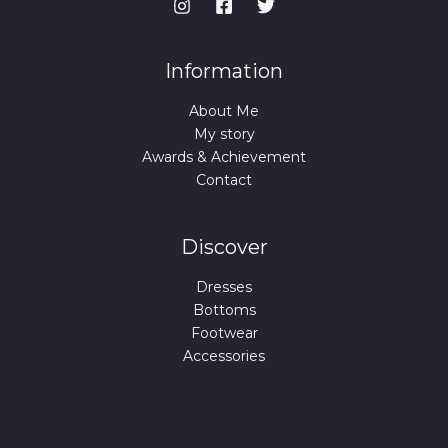
:
.
$
9
9
9
9
.
Information
.
9
About Me
9
.
My story
Awards & Achievement
Contact
Discover
Dresses
Bottoms
Footwear
Accessories