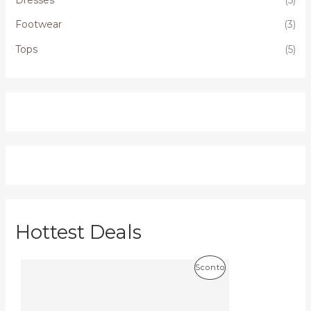
Footwear
(3)
Tops
(5)
Hottest Deals
P
Sconto
R