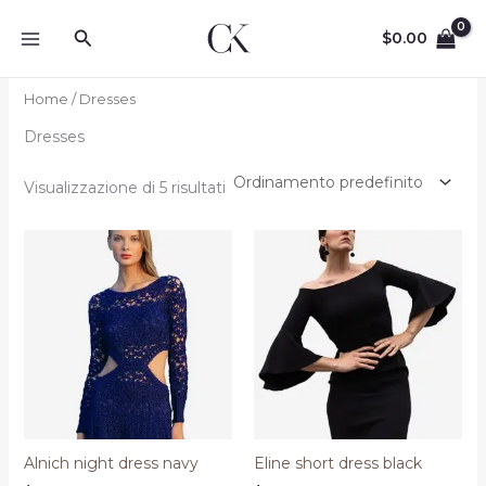
Vai
Cerca
al
$
0.00
contenuto
Home
/ Dresses
Dresses
Visualizzazione di 5 risultati
Alnich night dress navy
Eline short dress black