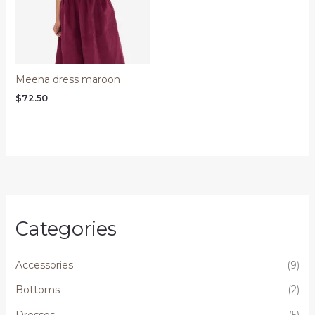
Meena dress maroon
$
72.50
Categories
Accessories
(9)
Bottoms
(2)
Dresses
(5)