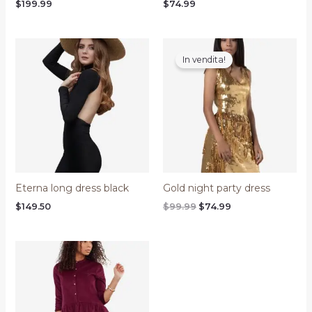
$
199.99
$
74.99
In vendita!
Eterna long dress black
Gold night party dress
Il
Il
$
149.50
$
99.99
$
74.99
prezzo
prezzo
originale
attuale
era:
è:
$99.99.
$74.99.