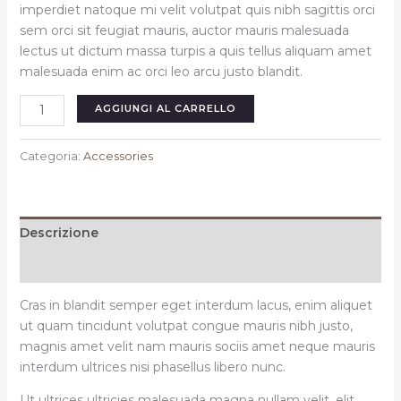
imperdiet natoque mi velit volutpat quis nibh sagittis orci
sem orci sit feugiat mauris, auctor mauris malesuada
lectus ut dictum massa turpis a quis tellus aliquam amet
malesuada enim ac orci leo arcu justo blandit.
Dora
AGGIUNGI AL CARRELLO
black
gradient
Categoria:
Accessories
eyewear
quantità
Descrizione
Recensioni (0)
Cras in blandit semper eget interdum lacus, enim aliquet
ut quam tincidunt volutpat congue mauris nibh justo,
magnis amet velit nam mauris sociis amet neque mauris
interdum ultrices nisi phasellus libero nunc.
Ut ultrices ultricies malesuada magna nullam velit, elit