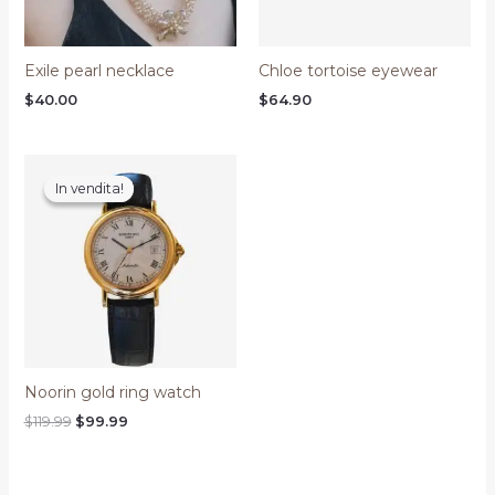
Exile pearl necklace
Chloe tortoise eyewear
$
40.00
$
64.90
In vendita!
In vendita!
Noorin gold ring watch
Il
Il
$
119.99
$
99.99
prezzo
prezzo
originale
attuale
era:
è:
$119.99.
$99.99.