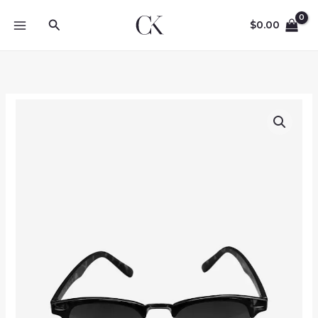
Vai
Cerca
al
$
0.00
contenuto